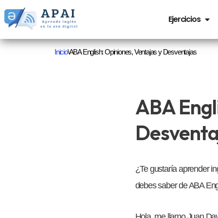
Ejercicios
Saltar
al
Inicio
\
ABA English: Opiniones, Ventajas y Desventajas
contenido
ABA Engli
Desventa
¿Te gustaría aprender ing
debes saber de ABA Engli
Hola, me llamo Juan Davi