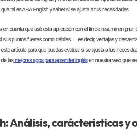
 que tal es ABA English y saber si se ajusta a tus necesidades.
en cuenta que usé esta aplicación con el fin de resumir en gran de
así sus puntos fuertes como débiles — es decir, ventajas y desve
n este artículo para que puedas evaluar si se ajusta a tus necesi
 de las
mejores apps para aprender inglés
en nuestra web que se 
: Análisis, carácteristicas y 