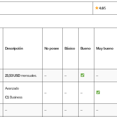
4.6
/5
Descripción
No posee
Básico
Bueno
Muy bueno
23,53 USD
mensuales.
–
–
–
Avanzado
–
–
–
C1
Business
–
–
–
–
–