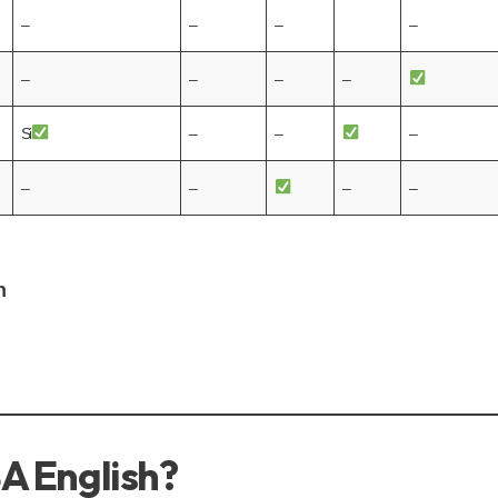
–
–
–
–
–
–
–
–
Si
–
–
–
–
–
–
–
h
A English?