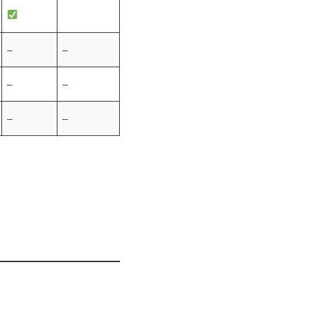
–
–
–
–
–
–