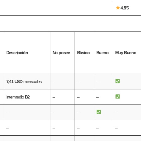
4.5
/5
Descripción
No posee
Básico
Bueno
Muy Bueno
7,41 USD
mensuales.
–
–
–
Intermedio
B2
–
–
–
–
–
–
–
–
–
–
–
–