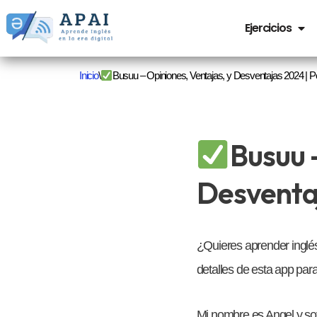
Ejercicios
Saltar
al
Inicio
\
Busuu – Opiniones, Ventajas, y Desventajas 2024 | P
contenido
Busuu 
Desventaj
¿Quieres aprender inglé
detalles de esta app para
Mi nombre es Angel y so