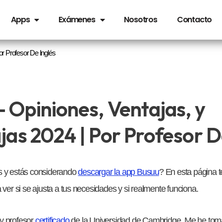
Apps
Exámenes
Nosotros
Contacto
or Profesor De Inglés
– Opiniones, Ventajas, y
as 2024 | Por Profesor D
s y estás considerando
descargar la app Busuu
? En esta página t
 ver si se ajusta a tus necesidades y si realmente funciona.
y profesor
certificado
de la Universidad de Cambridge. Me he tomad