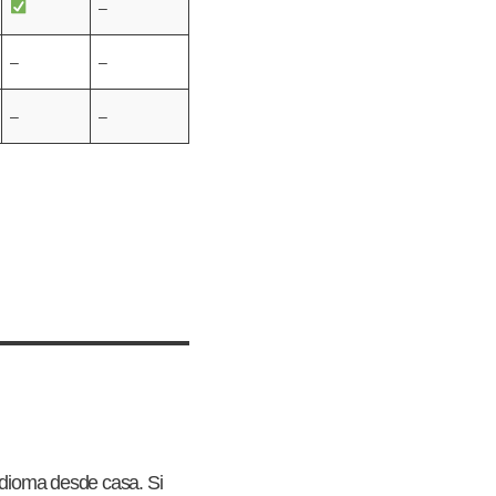
–
–
–
–
–
 idioma desde casa. Si