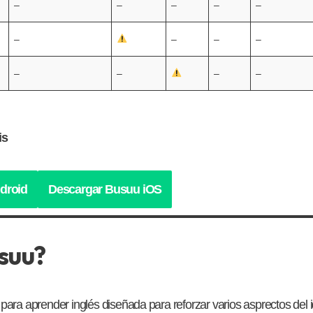
–
–
–
–
–
–
–
–
–
–
–
–
–
is
droid
Descargar Busuu iOS
suu?
para aprender inglés diseñada para reforzar varios asprectos del