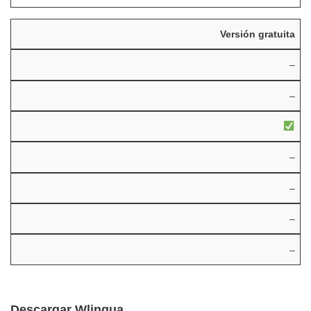
Versión gratuita
–
–
–
–
–
–
Descargar Wlingua