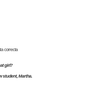
ta correcta
t girl?
w student, Martha.