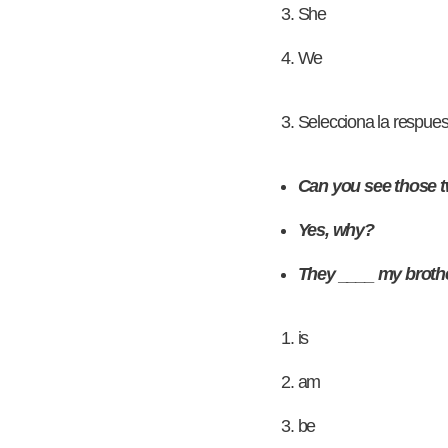
She
We
Selecciona la respues
Can you see those 
Yes, why?
They ____ my brothe
is
am
be