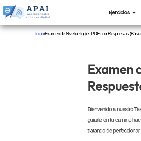
Ejercicios
Saltar
al
Inicio
\
Examen de Nivel de Inglés PDF con Respuestas (Básico
contenido
Examen de
Respuest
Bienvenido a nuestro Test
guiarte en tu camino hac
tratando de perfeccionar t