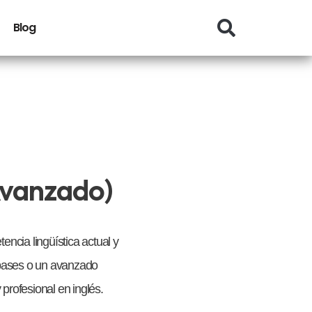
Blog
Avanzado)
encia lingüística actual y
s bases o un avanzado
 profesional en inglés.