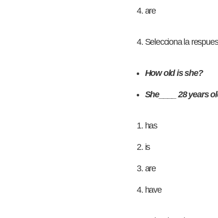
are
Selecciona la respues
How old is she?
She____ 28 years ol
has
is
are
have