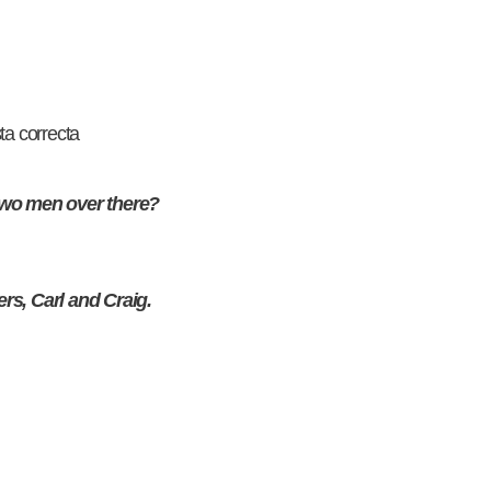
ta correcta
two men over there?
rs, Carl and Craig.