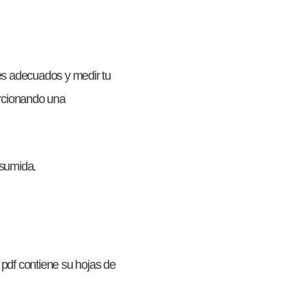
ales adecuados y medir tu
orcionando una
esumida.
2 pdf contiene su hojas de