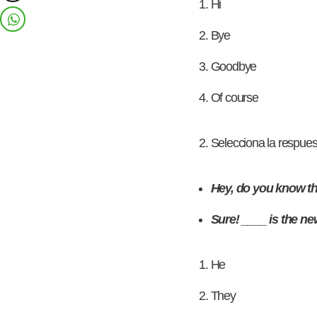
Hi
Bye
Goodbye
Of course
Selecciona la respues
Hey, do you know tha
Sure! ____ is the ne
He
They