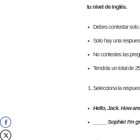
tu nivel de inglés.
Debes contestar solo
Solo hay una respuest
No contestes las pre
Tendrás un total de 2
Selecciona la respues
Hello, Jack. How ar
_____ Sophie! I’m gr