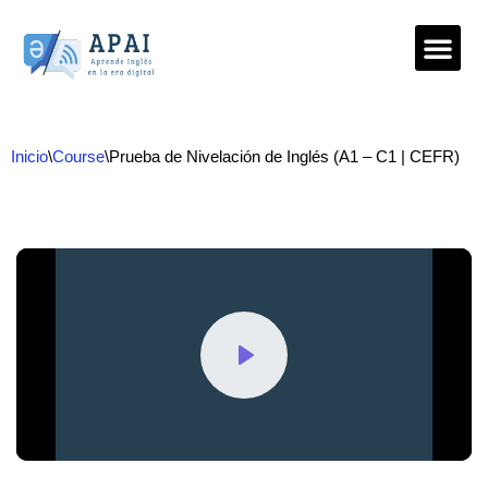
Saltar
al
contenido
Inicio
\
Course
\
Prueba de Nivelación de Inglés (A1 – C1 | CEFR)
Play