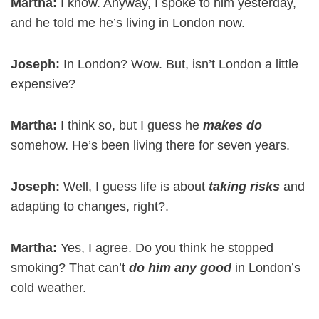
Martha:
I know. Anyway, I spoke to him yesterday,
and he told me he’s living in London now.
Joseph:
In London? Wow. But, isn’t London a little
expensive?
Martha:
I think so, but I guess he
makes do
somehow. He’s been living there for seven years.
Joseph:
Well, I guess life is about
taking risks
and
adapting to changes, right?.
Martha:
Yes, I agree. Do you think he stopped
smoking? That can’t
do him any good
in London’s
cold weather.