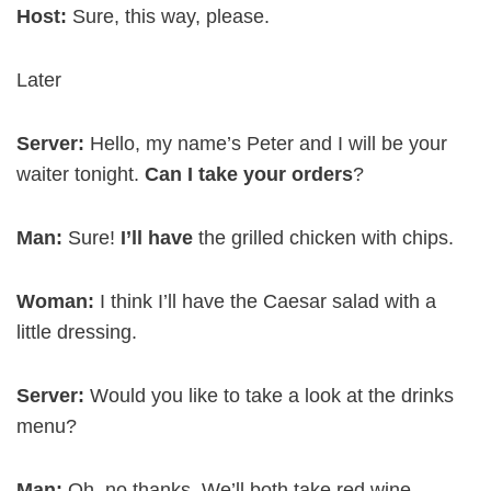
Host:
Sure, this way, please.
Later
Server:
Hello, my name’s Peter and I will be your
waiter tonight.
Can I take your orders
?
Man:
Sure!
I’ll have
the grilled chicken with chips.
Woman:
I think I’ll have the Caesar salad with a
little dressing.
Server:
Would you like to take a look at the drinks
menu?
Man:
Oh, no thanks. We’ll both take red wine.