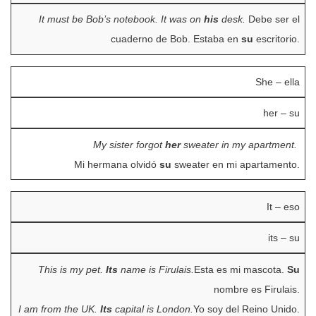
It must be Bob’s notebook. It was on
his
desk.
Debe ser el
cuaderno de Bob. Estaba en
su
escritorio.
She – ella
her – su
My sister forgot
her
sweater in my apartment.
Mi hermana olvidó
su
sweater en mi apartamento.
It – eso
its – su
This is my pet.
Its
name is Firulais.
Esta es mi mascota.
Su
nombre es Firulais.
I am from the UK.
Its
capital is London.
Yo soy del Reino Unido.