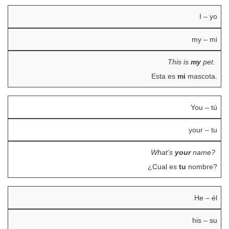
I – yo
my – mi
This is
my
pet.
Esta es
mi
mascota.
You – tú
your – tu
What’s
your
name?
¿Cual es
tu
nombre?
He – él
his – su