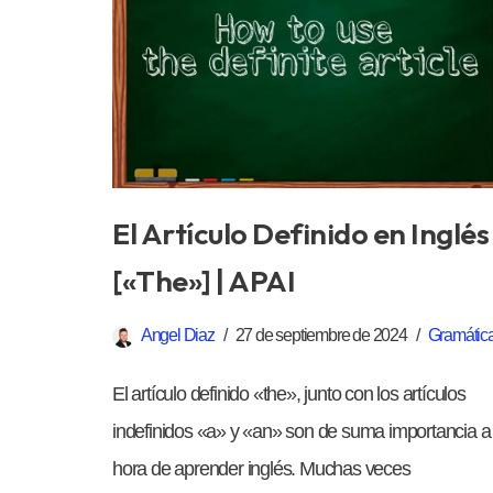
El Artículo Definido en Inglés
[«The»] | APAI
Angel Diaz
27 de septiembre de 2024
Gramátic
El artículo definido «the», junto con los artículos
indefinidos «a» y «an» son de suma importancia a 
hora de aprender inglés. Muchas veces