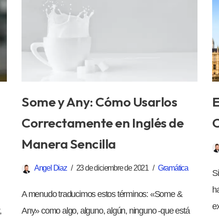
Some y Any: Cómo Usarlos
E
Correctamente en Inglés de
C
Manera Sencilla
Angel Diaz
23 de diciembre de 2021
Gramática
S
h
A menudo traducimos estos términos: «Some &
ex
,
Any» como algo, alguno, algún, ninguno -que está