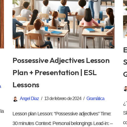
E
Possessive Adjectives Lesson
S
Plan + Presentation | ESL
Q
Lessons
a
Angel Diaz
13 de febrero de 2024
Gramática
¿
la
S
Lesson plan Lesson: “Possessive adjectives” Time:
c
30 minutes Context: Personal belongings Lead-in: –