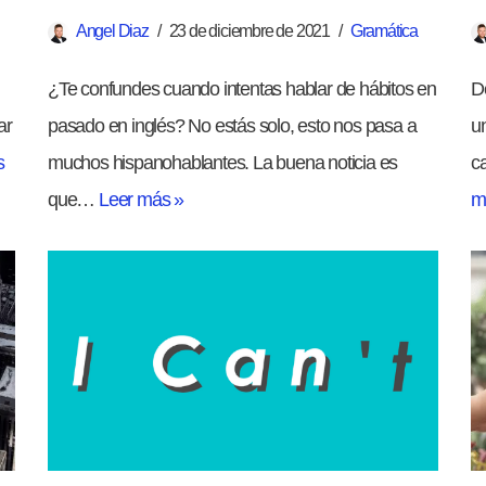
Angel Diaz
23 de diciembre de 2021
Gramática
¿Te confundes cuando intentas hablar de hábitos en
De
ar
pasado en inglés? No estás solo, esto nos pasa a
u
s
muchos hispanohablantes. La buena noticia es
c
que…
Leer más »
m