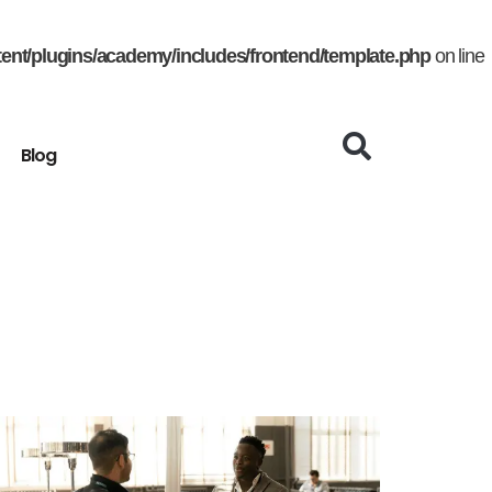
nt/plugins/academy/includes/frontend/template.php
on line
Blog