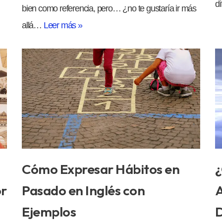
d
bien como referencia, pero… ¿no te gustaría ir más
allá…
Leer más »
Cómo Expresar Hábitos en
¿
or
Pasado en Inglés con
A
Ejemplos
D