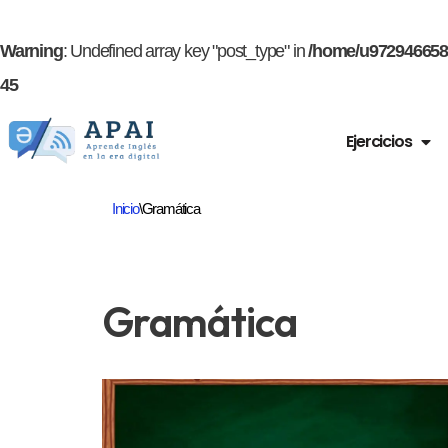
Warning
: Undefined array key "post_type" in
/home/u972946658/
45
Ejercicios
Saltar
al
Inicio
\
Gramática
contenido
Gramática