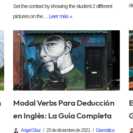
d
Set the context by showing the student 2 different
pictures on the…
Leer más »
n
Modal Verbs Para Deducción
E
en Inglés: La Guía Completa
G
Angel Diaz
23 de diciembre de 2021
Gramática