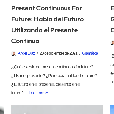
Present Continuous For
E
Future: Habla del Futuro
G
Utilizando el Presente
C
Continuo
Angel Diaz
23 de diciembre de 2021
Gramática
¡B
s
¿Qué es esto de present continuous for future?
e
¿Usar el presente? ¿Pero para hablar del futuro?
n
¿El futuro en el presente, presente en el
futuro?…
Leer más »