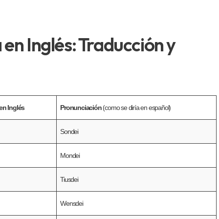
en Inglés: Traducción y
en Inglés
Pronunciación
(como se diría en español)
Sondei
Mondei
Tiusdei
Wensdei