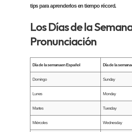
tips para aprenderlos en tiempo récord.
Los Días de la Semana 
Pronunciación
Día de la semana
en Español
Día de la semana
Domingo
Sunday
Lunes
Monday
Martes
Tuesday
Miércoles
Wednesday