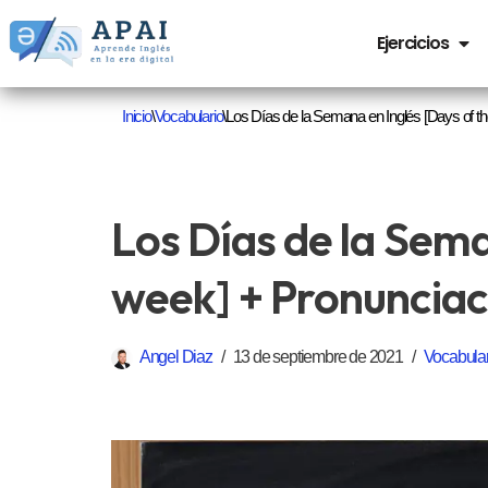
Ejercicios
Saltar
al
Inicio
\
Vocabulario
\
Los Días de la Semana en Inglés [Days of t
contenido
Los Días de la Sema
week] + Pronunciac
Angel Diaz
13 de septiembre de 2021
Vocabular