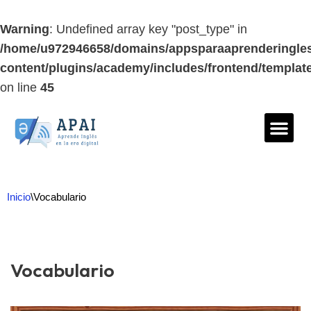
Warning
: Undefined array key "post_type" in
/home/u972946658/domains/appsparaaprenderingles
content/plugins/academy/includes/frontend/templat
on line
45
Saltar
al
contenido
Inicio
\
Vocabulario
Vocabulario