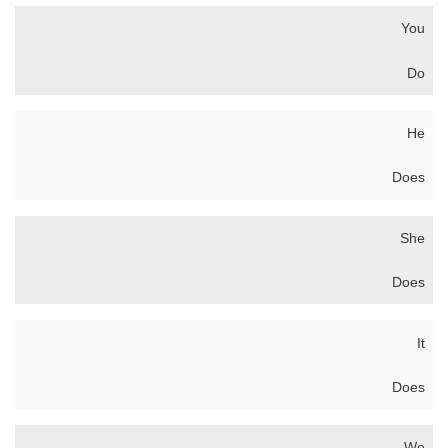
You
Do
He
Does
She
Does
It
Does
We