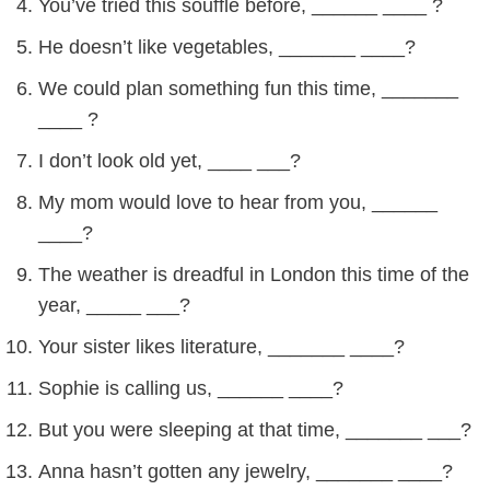
You’ve tried this souffle before, ______ ____ ?
He doesn’t like vegetables, _______ ____?
We could plan something fun this time, _______
____ ?
I don’t look old yet, ____ ___?
My mom would love to hear from you, ______
____?
The weather is dreadful in London this time of the
year, _____ ___?
Your sister likes literature, _______ ____?
Sophie is calling us, ______ ____?
But you were sleeping at that time, _______ ___?
Anna hasn’t gotten any jewelry, _______ ____?