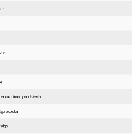
ar
zar
se
ser arrastrado por el viento
lgo explotar
r algo