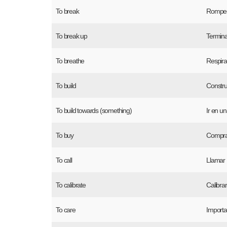
To break
Rompe
To break up
Termina
To breathe
Respira
To build
Constru
To build towards (something)
Ir en u
To buy
Compra
To call
Llamar
To calibrate
Calibrar
To care
Importa