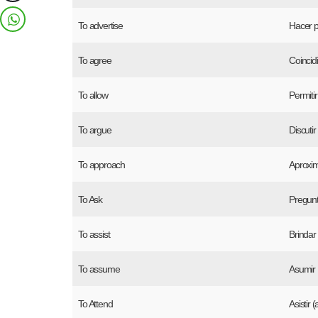
To advertise
Hacer p
To agree
Coincidi
To allow
Permitir
To argue
Discutir
To approach
Aproxim
To Ask
Pregunt
To assist
Brindar
To assume
Asumir
To Attend
Asistir 