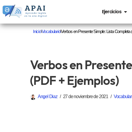
Ejercicios
Saltar
al
Inicio
\
Vocabulario
\
Verbos en Presente Simple: Lista Completa
contenido
Verbos en Presente
(PDF + Ejemplos)
Angel Diaz
27 de noviembre de 2021
Vocabular