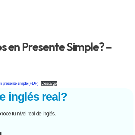
s en Presente Simple? –
en presente simple (PDF)
Descarga
e inglés real?
oce tu nivel real de inglés.
a