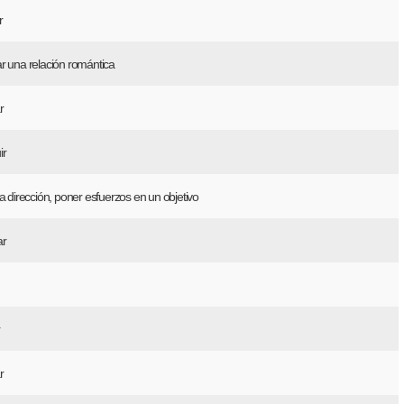
r
r una relación romántica
r
ir
na dirección, poner esfuerzos en un objetivo
r
r