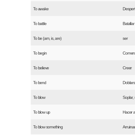
To awake
Despert
To battle
Batallar
To be (am, is, are)
ser
To begin
Comen
To believe
Creer
To bend
Doblar
To blow
Soplar, 
To blow up
Hacer a
To blow something
Arruina