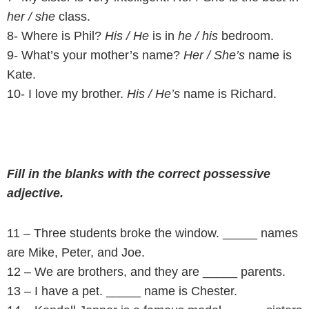
her / she
class.
8- Where is Phil?
His / He
is in
he / his
bedroom.
9- What’s your mother’s name?
Her / She’s
name is
Kate.
10- I love my brother.
His / He’s
name is Richard.
Fill in the blanks with the correct possessive
adjective.
11 – Three students broke the window. _____ names
are Mike, Peter, and Joe.
12 – We are brothers, and they are _____ parents.
13 – I have a pet. _____ name is Chester.