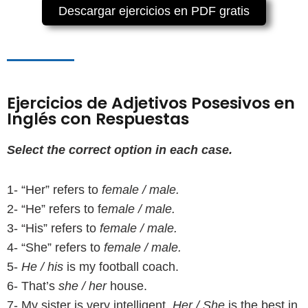
Descargar ejercicios en PDF gratis
Ejercicios de Adjetivos Posesivos en
Inglés con Respuestas
Select the correct option in each case.
1- “Her” refers to
female / male.
2- “He”
refers to f
emale / male.
3- “His” refers to
female / male.
4- “She” refers to
female / male.
5-
He / his
is my football coach.
6- That’s
she / her
house.
7- My sister is very intelligent.
Her / She
is the best in