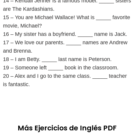
14 – Kendall Jenner is a famous model. _____ sisters
are The Kardashians.
15 – You are Michael Wallace! What is _____ favorite
movie, Michael?
16 – My sister has a boyfriend. _____ name is Jack.
17 – We love our parents. _____ names are Andrew
and Brenna.
18 – I am Betty. _____ last name is Peterson.
19 – Someone left _____ book in the classroom.
20 – Alex and I go to the same class. _____ teacher
is fantastic.
Más Ejercicios de Inglés PDF