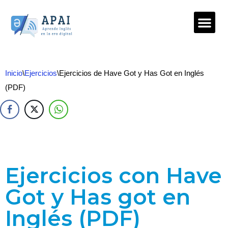
Saltar
al
contenido
Inicio
\
Ejercicios
\
Ejercicios de Have Got y Has Got en Inglés
(PDF)
Ejercicios con Have
Got y Has got en
Inglés (PDF)