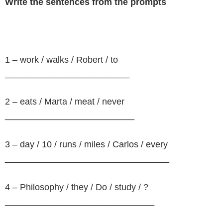
Write the sentences from the prompts
1 – work / walks / Robert / to
_________________________
2 – eats / Marta / meat / never
__________________________
3 – day / 10 / runs / miles / Carlos / every
_________________________________
4 – Philosophy / they / Do / study / ?
______________________________