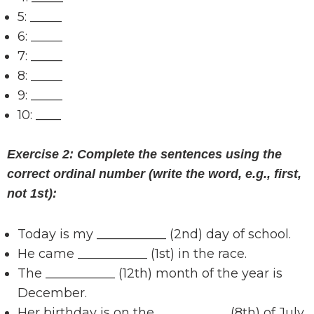
5: _____
6: _____
7: _____
8: _____
9: _____
10: ____
Exercise 2: Complete the sentences using the
correct ordinal number (write the word, e.g., first,
not 1st):
Today is my ___________ (2nd) day of school.
He came ___________ (1st) in the race.
The ___________ (12th) month of the year is
December.
Her birthday is on the ___________ (8th) of July.