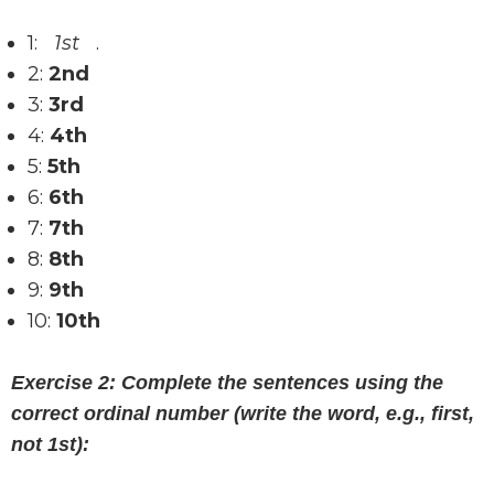
1:
1st
.
2:
2nd
3:
3rd
4:
4th
5:
5th
6:
6th
7:
7th
8:
8th
9:
9th
10:
10th
Exercise 2: Complete the sentences using the
correct ordinal number (write the word, e.g., first,
not 1st):