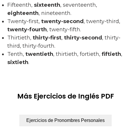
Fifteenth,
sixteenth
, seventeenth,
eighteenth
, nineteenth.
Twenty-first,
twenty-second
, twenty-third,
twenty-fourth
, twenty-fifth.
Thirtieth,
thirty-first
,
thirty-second
, thirty-
third, thirty-fourth.
Tenth,
twentieth
, thirtieth, fortieth,
fiftieth
,
sixtieth
.
Más Ejercicios de Inglés PDF
Ejercicios de Pronombres Personales