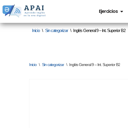
Ejercicios
Saltar
al
Inicio
\
Sin categorizar
\
Inglés General 9 – Int. Superior B2
contenido
Inicio
\
Sin categorizar
\
Inglés General 9 – Int. Superior B2