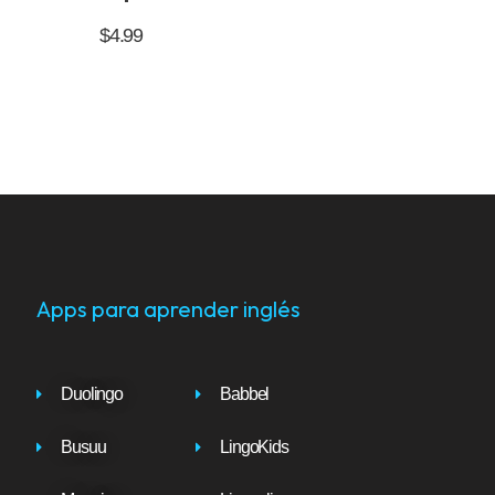
$
4.99
Apps para aprender inglés
Duolingo
Babbel
Busuu
LingoKids