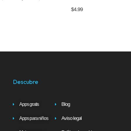
$
4.99
Descubre
Blog
Apps gratis
Aviso legal
Apps para niños