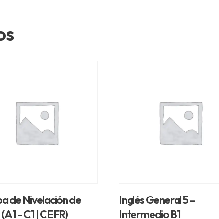
os
a de Nivelación de
Inglés General 5 –
 (A1 – C1 | CEFR)
Intermedio B1