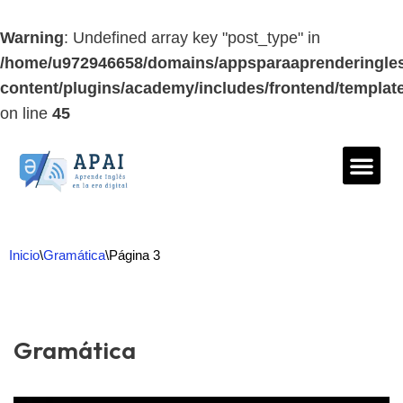
Warning
: Undefined array key "post_type" in
/home/u972946658/domains/appsparaaprenderingles
content/plugins/academy/includes/frontend/templat
on line
45
Saltar
al
contenido
Inicio
\
Gramática
\
Página 3
Gramática