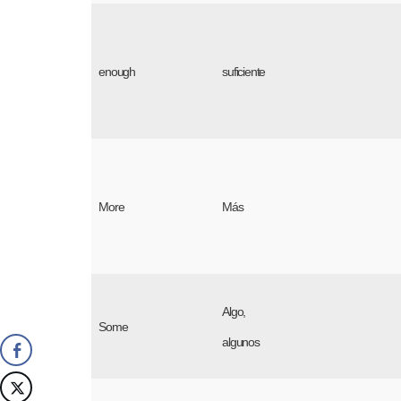
enough
suficiente
More
Más
Algo,
Some
algunos