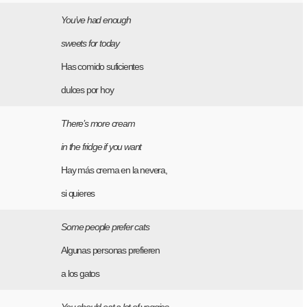
You’ve had enough
sweets for today
Has comido suficientes
dulces por hoy
There’s more cream
in the fridge if you want
Hay más crema en la nevera,
si quieres
Some people prefer cats
Algunas personas prefieren
a los gatos