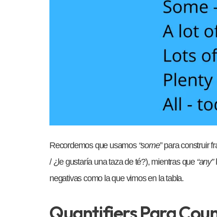
Recordemos que usamos
“some
” para construir f
/ ¿le gustaría una taza de té?), mientras que
“any”
l
negativas como la que vimos en la tabla.
Quantifiers Para Cou