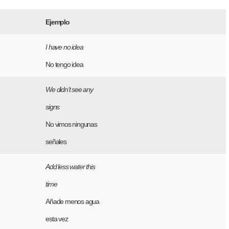
Ejemplo
I have no idea
No tengo idea
We didn’t see any
signs
No vimos ningunas
señales
Add less water this
time
Añade menos agua
esta vez