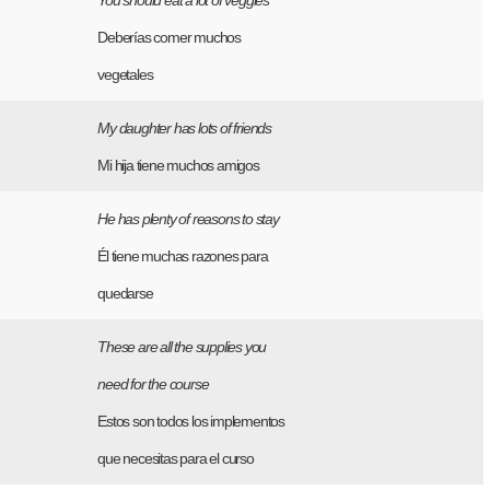
You should eat a lot of veggies
Deberías comer muchos
vegetales
My daughter has lots of friends
Mi hija tiene muchos amigos
He has plenty of reasons to stay
Él tiene muchas razones para
quedarse
These are all the supplies you
need for the course
Estos son todos los implementos
que necesitas para el curso