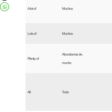
A lot of
Muchos
Lots of
Muchos
Abundancia de,
Plenty of
mucho
All
Todo