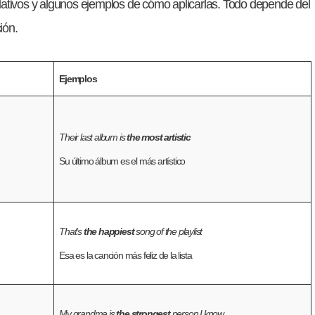
lativos y algunos ejemplos de cómo aplicarlas. Todo depende del
ión.
Ejemplos
Their last album is
the most artistic
Su último álbum es el más artístico
That’s
the happiest
song of the playlist
Esa es la canción más feliz de la lista
My grandma is
the strongest
person I know