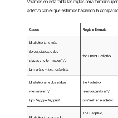
Veamos en esta tabla las reglas para formar super
adjetivo con el que estemos haciendo la comparac
Casos
Regla o fórmula
El adjetivo tiene más
de dos sílabas, o dos
the + most + adjetivo
sílabas y no termina en “y”.
Ejm.
artistic – the most artistic
El adjetivo tiene dos sílabas
the + adjetivo,
y termina en “y”
reemplazando la “y”
Ejm.
happy – happiest
con “iest” en el adjetivo
The + adjetivo,
El adjetivo tiene una sola