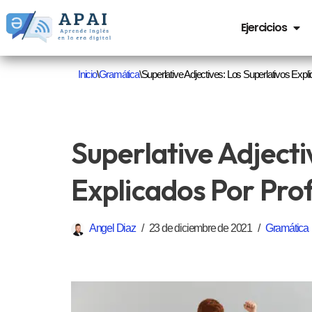
Ejercicios
Saltar
al
Inicio
\
Gramática
\
Superlative Adjectives: Los Superlativos Expl
contenido
Superlative Adjecti
Explicados Por Prof
Angel Diaz
23 de diciembre de 2021
Gramática